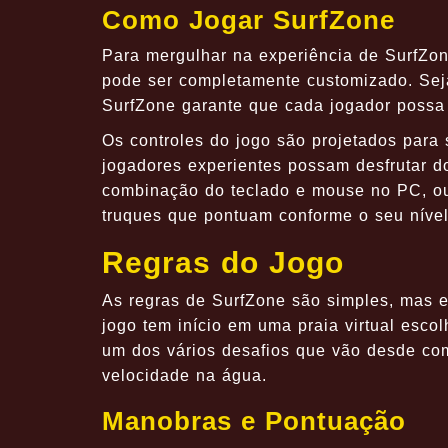
Como Jogar SurfZone
Para mergulhar na experiência de SurfZon
pode ser completamente customizado. Seja
SurfZone garante que cada jogador possa 
Os controles do jogo são projetados para s
jogadores experientes possam desfrutar d
combinação do teclado e mouse no PC, ou
truques que pontuam conforme o seu níve
Regras do Jogo
As regras de SurfZone são simples, mas 
jogo tem início em uma praia virtual esco
um dos vários desafios que vão desde com
velocidade na água.
Manobras e Pontuação