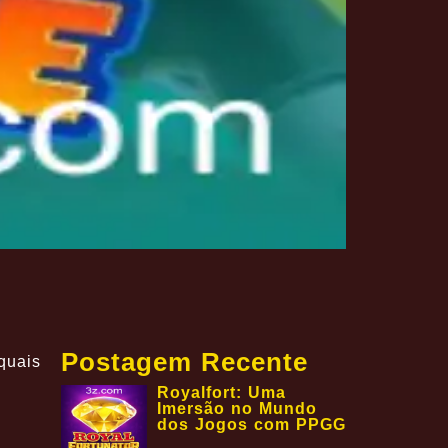
Postagem Recente
quais
Royalfort: Uma
Imersão no Mundo
dos Jogos com PPGG