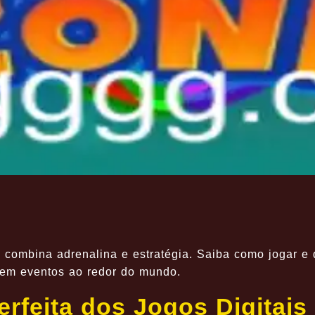
 combina adrenalina e estratégia. Saiba como jogar e 
 em eventos ao redor do mundo.
rfeita dos Jogos Digitais