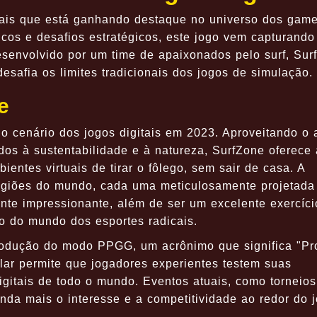
tais que está ganhando destaque no universo dos game
os e desafios estratégicos, este jogo vem capturando
senvolvido por um time de apaixonados pelo surf, Sur
safia os limites tradicionais dos jogos de simulação.
e
 cenário dos jogos digitais em 2023. Aproveitando o 
dos à sustentabilidade e à natureza, SurfZone oferece
entes virtuais de tirar o fôlego, sem sair de casa. A
regiões do mundo, cada uma meticulosamente projetada
nte impressionante, além de ser um excelente exercíci
o do mundo dos esportes radicais.
rodução do modo PPGG, um acrônimo que significa "Pr
lar permite que jogadores experientes testem suas
digitais de todo o mundo. Eventos atuais, como torneios
da mais o interesse e a competitividade ao redor do j