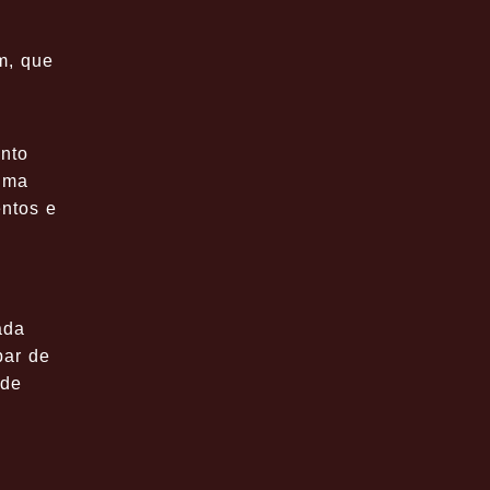
m, que
anto
 uma
ntos e
ada
par de
 de