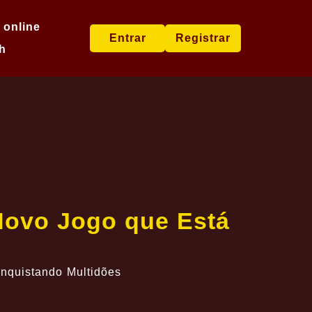
 online
Entrar
Registrar
h
Novo Jogo que Está
nquistando Multidões