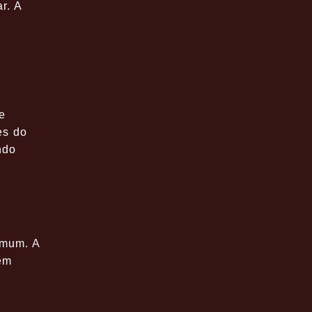
r. A
e
es do
ndo
omum. A
em