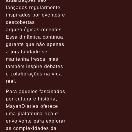
atualizações são
lançados regularmente,
inspirados por eventos e
descobertas
arqueológicas recentes.
Essa dinâmica contínua
garante que não apenas
a jogabilidade se
mantenha fresca, mas
também inspire debates
e colaborações na vida
real.
Para aqueles fascinados
por cultura e história,
MayanDiaries oferece
uma plataforma rica e
envolvente para explorar
as complexidades da