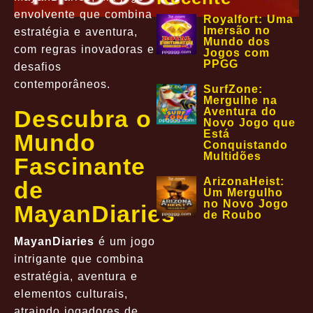
envolvente que combina
Royalfort: Uma
Imersão no
estratégia e aventura,
Mundo dos
com regras inovadoras e
Jogos com
PPGG
desafios
contemporâneos.
SurfZone:
Mergulhe na
Descubra o
Aventura do
Novo Jogo que
Está
Mundo
Conquistando
Multidões
Fascinante
ArizonaHeist:
de
Um Mergulho
no Novo Jogo
MayanDiaries
de Roubo
MayanDiaries
é um jogo
intrigante que combina
estratégia, aventura e
elementos culturais,
atraindo jogadores de