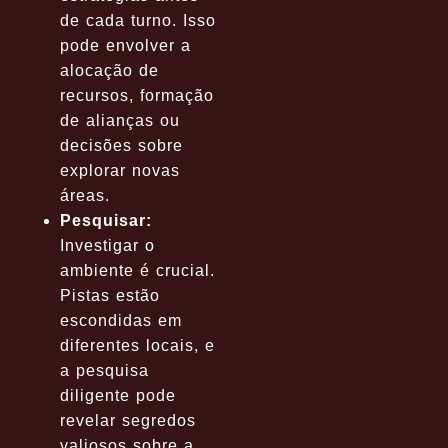
de cada turno. Isso
pode envolver a
alocação de
recursos, formação
de alianças ou
decisões sobre
explorar novas
áreas.
Pesquisar:
Investigar o
ambiente é crucial.
Pistas estão
escondidas em
diferentes locais, e
a pesquisa
diligente pode
revelar segredos
valiosos sobre a