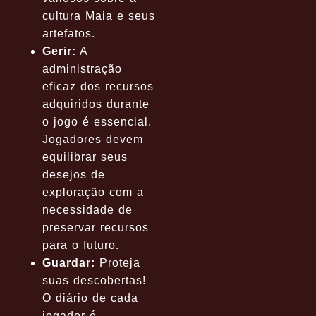
cultura Maia e seus
artefatos.
Gerir:
A
administração
eficaz dos recursos
adquiridos durante
o jogo é essencial.
Jogadores devem
equilibrar seus
desejos de
exploração com a
necessidade de
preservar recursos
para o futuro.
Guardar:
Proteja
suas descobertas!
O diário de cada
jogador é