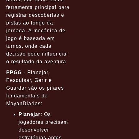
ferramenta principal para
registrar descobertas e
pistas ao longo da
jornada. A mecânica de
jogo é baseada em
turnos, onde cada
decisão pode influenciar
o resultado da aventura.
PPGG
- Planejar,
Pesquisar, Gerir e
Guardar são os pilares
fundamentais de
MayanDiaries:
Planejar:
Os
jogadores precisam
desenvolver
estratégias antes