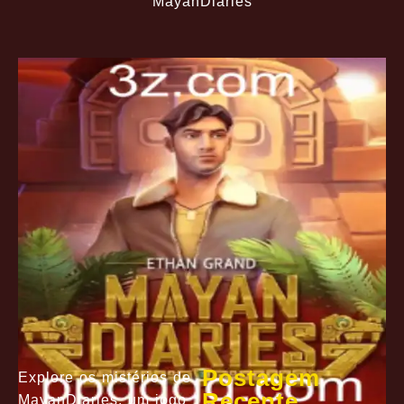
MayanDiaries
Postagem
Explore os mistérios de
Recente
MayanDiaries, um jogo