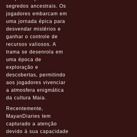
segredos ancestrais. Os
jogadores embarcam em
uma jornada épica para
desvendar mistérios e
ganhar o controle de
recursos valiosos. A
trama se desenrola em
uma época de
exploração e
descobertas, permitindo
aos jogadores vivenciar
a atmosfera enigmática
da cultura Maia.
Recentemente,
MayanDiaries tem
capturado a atenção
devido à sua capacidade