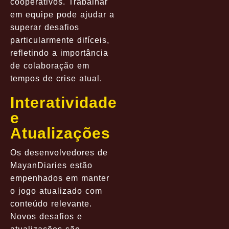
cooperativos. Trabalhar
em equipe pode ajudar a
superar desafios
particularmente difíceis,
refletindo a importância
de colaboração em
tempos de crise atual.
Interatividade
e
Atualizações
Os desenvolvedores de
MayanDiaries estão
empenhados em manter
o jogo atualizado com
conteúdo relevante.
Novos desafios e