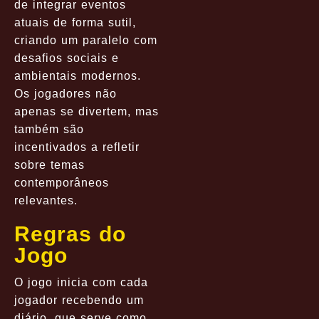
de integrar eventos
atuais de forma sutil,
criando um paralelo com
desafios sociais e
ambientais modernos.
Os jogadores não
apenas se divertem, mas
também são
incentivados a refletir
sobre temas
contemporâneos
relevantes.
Regras do
Jogo
O jogo inicia com cada
jogador recebendo um
diário, que serve como