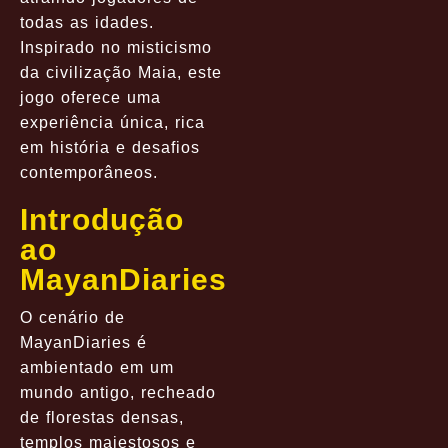
todas as idades.
Inspirado no misticismo
da civilização Maia, este
jogo oferece uma
experiência única, rica
em história e desafios
contemporâneos.
Introdução
ao
MayanDiaries
O cenário de
MayanDiaries é
ambientado em um
mundo antigo, recheado
de florestas densas,
templos majestosos e