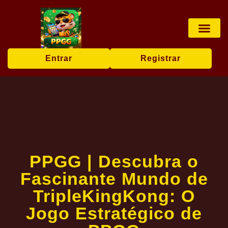
Jogos de roleta
Jogos de sabo
Jogo Res
Notícias de Flash
Entrar
Registrar
PPGG | Descubra o
Fascinante Mundo de
TripleKingKong: O
Jogo Estratégico de