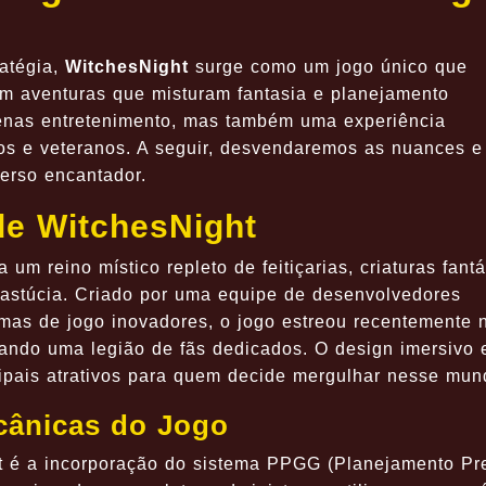
atégia,
WitchesNight
surge como um jogo único que
m aventuras que misturam fantasia e planejamento
penas entretenimento, mas também uma experiência
tos e veteranos. A seguir, desvendaremos as nuances 
erso encantador.
de WitchesNight
um reino místico repleto de feitiçarias, criaturas fantá
e astúcia. Criado por uma equipe de desenvolvedores
emas de jogo inovadores, o jogo estreou recentemente 
ionando uma legião de fãs dedicados. O design imersivo 
cipais atrativos para quem decide mergulhar nesse mun
cânicas do Jogo
t
é a incorporação do sistema PPGG (Planejamento Pr