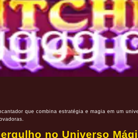
encantador que combina estratégia e magia em um univ
novadoras.
ergulho no Universo Mág