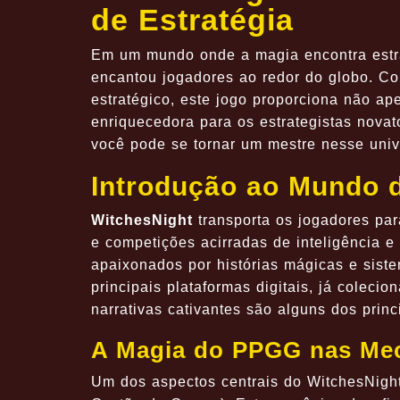
de Estratégia
Em um mundo onde a magia encontra estr
encantou jogadores ao redor do globo. Co
estratégico, este jogo proporciona não a
enriquecedora para os estrategistas nova
você pode se tornar um mestre nesse univ
Introdução ao Mundo 
WitchesNight
transporta os jogadores para 
e competições acirradas de inteligência 
apaixonados por histórias mágicas e sist
principais plataformas digitais, já colec
narrativas cativantes são alguns dos prin
A Magia do PPGG nas Me
Um dos aspectos centrais do
WitchesNigh