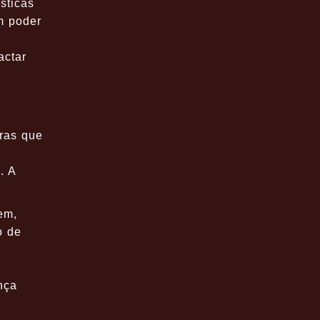
sticas
m poder
actar
ras que
,
. A
em,
o de
nça