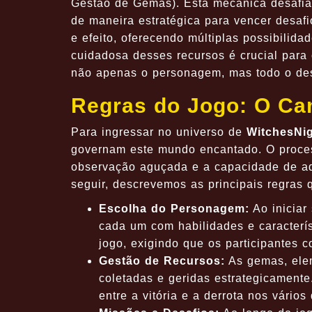
Gestão de Gemas). Esta mecânica desafia o
de maneira estratégica para vencer desafi
e efeito, oferecendo múltiplas possibilid
cuidadosa desses recursos é crucial para
não apenas o personagem, mas todo o dese
Regras do Jogo: O Cam
Para ingressar no universo de
WitchesNi
governam este mundo encantado. O proce
observação aguçada e a capacidade de ada
seguir, descrevemos as principais regras 
Escolha do Personagem:
Ao iniciar
cada um com habilidades e caracterís
jogo, exigindo que os participantes 
Gestão de Recursos:
As gemas, elem
coletadas e geridas estrategicamente
entre a vitória e a derrota nos vários