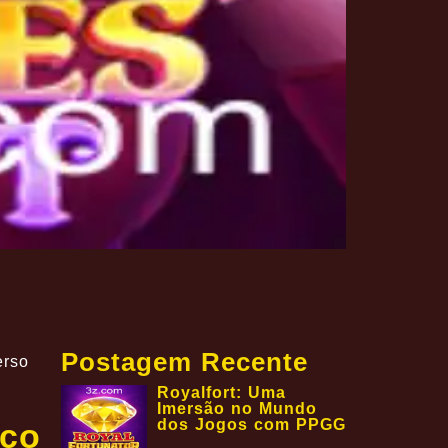
Postagem Recente
erso
Royalfort: Uma
Imersão no Mundo
dos Jogos com PPGG
ico